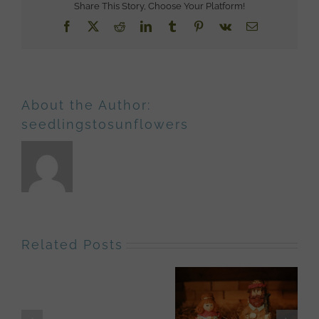
Share This Story, Choose Your Platform!
Facebook
X
Reddit
LinkedIn
Tumblr
Pinterest
Vk
Email
About the Author:
seedlingstosunflowers
Related Posts