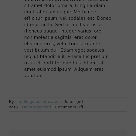
sit amet dolor ornare, fringilla diam
eget, aliquam augue. Morbi nec
efficitur ipsum, vel sodales est. Donec
id eros nulla. Sed et mollis eros, a
rhoncus augue. Integer varius, orci
non molestie sagittis, erat dolor
eleifend eros, vel ultrices ex ante
vestibulum dui. Etiam eget sodales
leo, ut blandit elit. Phasellus pretium
risus et porttitor dapibus. Etiam sit
amet euismod ipsum. Aliquam erat
volutpat.
By
seedlingstosunflowers
|
June 23rd,
on
2016
|
Uncategorized
|
Comments Off
Summer
getaway
a
big
success