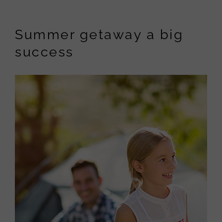
View
Larger
Summer getaway a big
Image
success